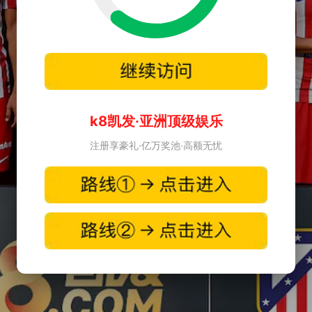
k8凯发·亚洲顶级娱乐
注册享豪礼·亿万奖池·高额无忧